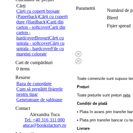
Cărți
Parametrii
Numărul de p
Cărți cu coperți broșate
(Paperback)
Cărți cu coperți
Bleed
dure (Hardback)
Carti din
Fișier spread
carton - softcover
Carti din
carton -
hardcover
Broșuri
Cărți cu
spirala - softcover
Cărți cu
spirala - hardcover
File cu
margini colorate
Cart de cumpărături
0 items
Resurse
Toate comenzile sunt supuse terme
Baza de cunoștințe
Prețuri
Cum să pregătiți fișierele
pentru tipar
Toate prețurile sunt prețuri
nete
.
Generatoare de șabloane
Condiții de plată
Contact
• Plata în avans prin transfer ba
Alexandra Tuca
Tel. +40 316 311 000
• Plata prin transfer bancar cu
atuca@booksfactory.ro
Livrare