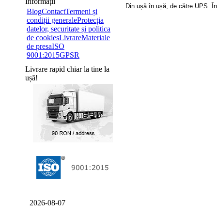
Informații
Din ușă în ușă, de către UPS. În
Blog
Contact
Termeni și
condiții generale
Protecția
datelor, securitate și politica
de cookies
Livrare
Materiale
de presa
ISO
9001:2015
GPSR
Livrare rapid chiar la tine la
ușă!
2026-08-07