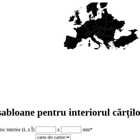
abloane pentru interiorul cărțil
oc interior (L x Î)
x
mm
*