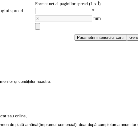
Format net al paginilor spread (L x Î)
agini spread
*
mm
nilor și condițiilor noastre.
ncar sau online,
 termen de plată amânat(împrumut comercial), doar după completarea anumitor