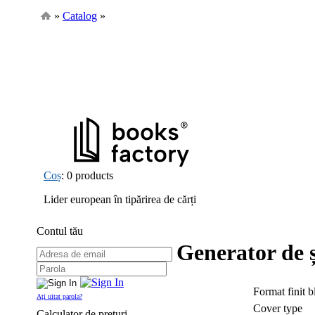
»
Catalog
»
Coș
: 0 products
Lider european în tipărirea de cărți
Contul tău
Generator de ș
Format finit bl
Ați uitat parola?
Cover type
Calculator de prețuri