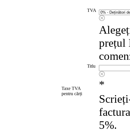
TVA
Alegeț
prețul
comenzi
Titlu
*
Taxe TVA
pentru cărți
Scrieți
factur
5%.