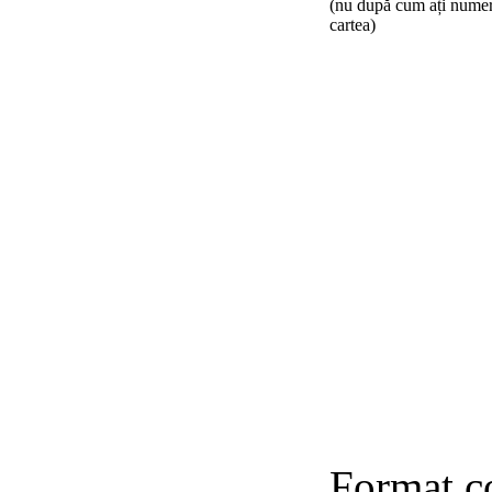
(nu după cum ați numer
cartea)
Format c