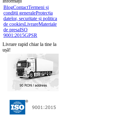
Informații
Blog
Contact
Termeni și
condiții generale
Protecția
datelor, securitate și politica
de cookies
Livrare
Materiale
de presa
ISO
9001:2015
GPSR
Livrare rapid chiar la tine la
ușă!