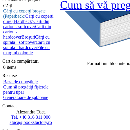
Cum să vă preg
Cărți
Cărți cu coperți broșate
(Paperback)
Cărți cu coperți
dure (Hardback)
Carti din
carton - softcover
Carti din
carton -
hardcover
Broșuri
Cărți cu
spirala - softcover
Cărți cu
spirala - hardcover
File cu
margini colorate
Cart de cumpărături
Format finit bloc interio
0 items
Resurse
Baza de cunoștințe
Cum să pregătiți fișierele
pentru tipar
Generatoare de șabloane
Contact
Alexandra Tuca
Tel. +40 316 311 000
atuca@booksfactory.ro