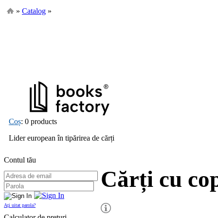
»
Catalog
»
Coș
: 0 products
Lider european în tipărirea de cărți
Contul tău
Cărți cu co
Ați uitat parola?
Calculator de prețuri