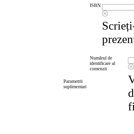
ISBN
Scrieț
prezent
Numărul de
identificare al
comenzii
V
Parametrii
suplimentari
d
f